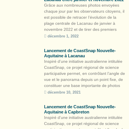
de côte.La particularité […]
Grâce aux nombreuses photos envoyées
chaque jour par les observateurs citoyens, il
est possible de retracer l’évolution de la
plage centrale de Lacanau de janvier à
novembre 2022 et de tirer des premiers
enseignements scientifiques.
décembre 1, 2022
https://youtu.be/AyLb7RZx4Ms L’épi rocheux
bien visible au mois de janvier traduit un
Lancement de CoastSnap Nouvelle-
abaissement du niveau de la plage, alors
Aquitaine à Lacanau
que l’épi […]
Inspiré d’une initiative australienne intitulée
CoastSnap, ce projet régional de science
participative permet, en contrôlant l’angle de
vue et le panorama depuis un point fixe, de
constituer une base importante de photos
pour observer l’évolution du littoral tout en
décembre 10, 2021
sensibilisant les citoyens au caractère
éminemment mobile de la bande côtière. À
Lancement de CoastSnap Nouvelle-
travers les postes d’observation […]
Aquitaine à Capbreton
Inspiré d’une initiative australienne intitulée
CoastSnap, ce projet régional de science