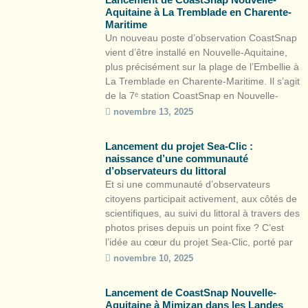
Aquitaine à La Tremblade en Charente-
Maritime
Un nouveau poste d’observation CoastSnap
vient d’être installé en Nouvelle-Aquitaine,
plus précisément sur la plage de l’Embellie à
La Tremblade en Charente-Maritime. Il s’agit
de la 7ᵉ station CoastSnap en Nouvelle-
Aquitaine après Lacanau, Capbreton, Saint-
novembre 13, 2025
Jean-de-Luz, Biscarrosse, La Brée-les-Bains
et Mimizan. Cette démarche de sciences
Lancement du projet Sea-Clic :
participatives s’inscrit dans le cadre de
naissance d’une communauté
l’Observatoire de la côte de Nouvelle-
d’observateurs du littoral
Aquitaine […]
Et si une communauté d’observateurs
citoyens participait activement, aux côtés de
scientifiques, au suivi du littoral à travers des
photos prises depuis un point fixe ? C’est
l’idée au cœur du projet Sea-Clic, porté par
l’Observatoire de la côte de Nouvelle-
novembre 10, 2025
Aquitaine (OCNA), Surfrider Foundation
Europe et le Centre aquitain des
Lancement de CoastSnap Nouvelle-
technologies de l’information et
Aquitaine à Mimizan dans les Landes