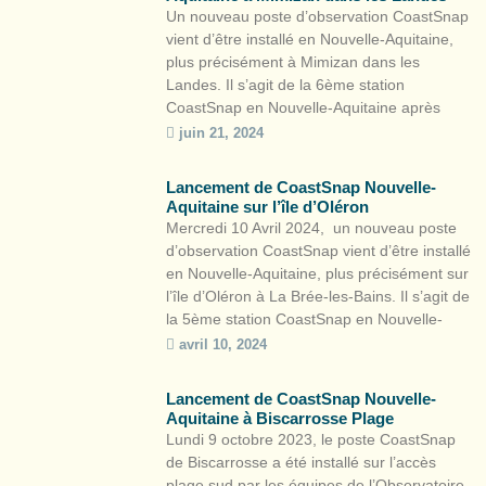
électroniques (CATIE). […]
Un nouveau poste d’observation CoastSnap
vient d’être installé en Nouvelle-Aquitaine,
plus précisément à Mimizan dans les
Landes. Il s’agit de la 6ème station
CoastSnap en Nouvelle-Aquitaine après
Lacanau, Capbreton, Saint-Jean-de-Luz,
juin 21, 2024
Biscarrosse et La Brée-les-Bains. Cette
démarche de sciences participatives s’inscrit
Lancement de CoastSnap Nouvelle-
dans le cadre de l’Observatoire de la côte de
Aquitaine sur l’île d’Oléron
Nouvelle-Aquitaine et de la stratégie locale
Mercredi 10 Avril 2024, un nouveau poste
[…]
d’observation CoastSnap vient d’être installé
en Nouvelle-Aquitaine, plus précisément sur
l’île d’Oléron à La Brée-les-Bains. Il s’agit de
la 5ème station CoastSnap en Nouvelle-
Aquitaine après Lacanau, Capbreton, Saint-
avril 10, 2024
Jean-de-Luz et Biscarrosse.Cette démarche
de science participative s’inscrit dans le
Lancement de CoastSnap Nouvelle-
cadre de l’Observatoire de la côte de
Aquitaine à Biscarrosse Plage
Nouvelle-Aquitaine et de la […]
Lundi 9 octobre 2023, le poste CoastSnap
de Biscarrosse a été installé sur l’accès
plage sud par les équipes de l’Observatoire