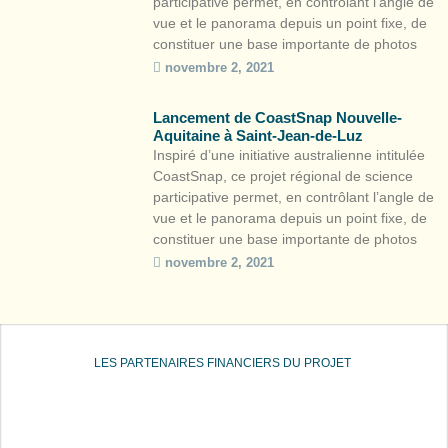
participative permet, en contrôlant l’angle de
vue et le panorama depuis un point fixe, de
constituer une base importante de photos
pour observer l’évolution du littoral tout en
novembre 2, 2021
sensibilisant les citoyens au caractère
éminemment mobile de la bande côtière. À
Lancement de CoastSnap Nouvelle-
travers les postes d’observation […]
Aquitaine à Saint-Jean-de-Luz
Inspiré d’une initiative australienne intitulée
CoastSnap, ce projet régional de science
participative permet, en contrôlant l’angle de
vue et le panorama depuis un point fixe, de
constituer une base importante de photos
pour observer l’évolution du littoral tout en
novembre 2, 2021
sensibilisant les citoyens au caractère
éminemment mobile de la bande côtière. À
travers les postes d’observation […]
LES PARTENAIRES FINANCIERS DU PROJET