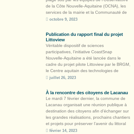
de la Côte Nouvelle-Aquitaine (OCNA), les
services de la mairie et la Communauté de
Communes des Grands Lacs. Il s’agit de la
octobre 9, 2023
quatrière station CoastSnap en Nouvelle-
Aquitaine après Lacanau, Saint-Jean-de-Luz
Publication du rapport final du projet
et Capbreton. Comment devenir […]
Littoview
Véritable dispositif de sciences
participatives, l’initiative CoastSnap
Nouvelle-Aquitaine a été lancée dans le
cadre du projet pilote Littoview par le BRGM,
le Centre aquitain des technologies de
l’information et électroniques (CATIE) et
juillet 26, 2023
l’ONF. Le rapport final du projet est dès à
présent disponible. La démarche
À la rencontre des citoyens de Lacanau
CoastSnap, née en Australie en 2017, a
Le mardi 7 février dernier, la commune de
pour objectif de […]
Lacanau organisait une réunion publique à
destination des citoyens afin d’échanger sur
les grandes réalisations, prochains chantiers
et projets pour préserver l’avenir du littoral
canaulais. À cette occasion, des ateliers
février 14, 2023