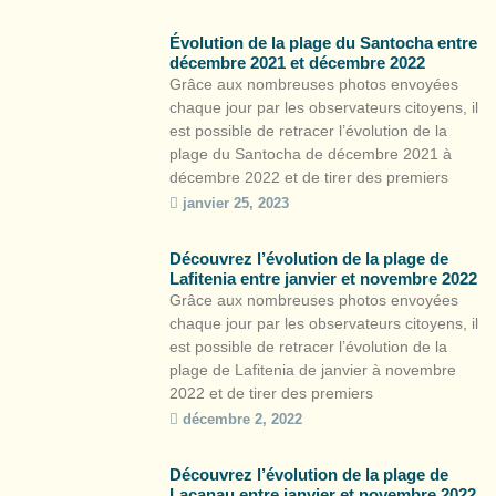
citoyens ont eu lieu en amont de la réunion
publique afin de présenter différents projets,
Évolution de la plage du Santocha entre
dont CoastSnap […]
décembre 2021 et décembre 2022
Grâce aux nombreuses photos envoyées
chaque jour par les observateurs citoyens, il
est possible de retracer l’évolution de la
plage du Santocha de décembre 2021 à
décembre 2022 et de tirer des premiers
enseignements scientifiques.
janvier 25, 2023
https://youtu.be/306-B9nfhe0 La particularité
du site : une érosion du merlon (bourrelet
Découvrez l’évolution de la plage de
sableux formant le haut de plage) avec une
Lafitenia entre janvier et novembre 2022
pente […]
Grâce aux nombreuses photos envoyées
chaque jour par les observateurs citoyens, il
est possible de retracer l’évolution de la
plage de Lafitenia de janvier à novembre
2022 et de tirer des premiers
enseignements scientifiques.
décembre 2, 2022
https://youtu.be/M51dkWsulKM S’étendant
sur 500 mètres, la baie de Lafitenia est un
Découvrez l’évolution de la plage de
repère idéal pour suivre l’évolution du trait
Lacanau entre janvier et novembre 2022