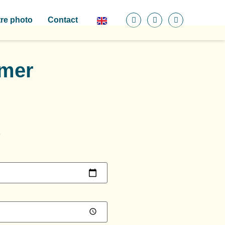
re photo
Contact
-mer
e