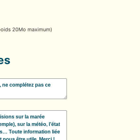
g /poids 20Mo maximum)
es