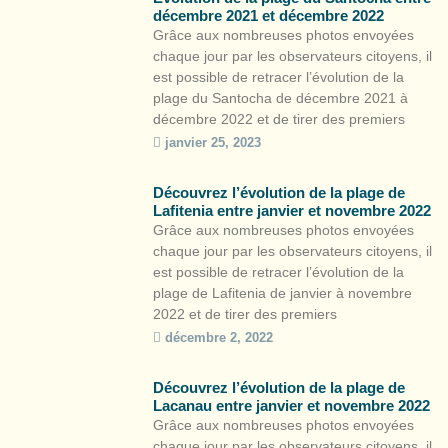
dont CoastSnap […]
décembre 2021 et décembre 2022
Grâce aux nombreuses photos envoyées
chaque jour par les observateurs citoyens, il
est possible de retracer l’évolution de la
plage du Santocha de décembre 2021 à
décembre 2022 et de tirer des premiers
enseignements scientifiques.
janvier 25, 2023
https://youtu.be/306-B9nfhe0 La particularité
du site : une érosion du merlon (bourrelet
Découvrez l’évolution de la plage de
sableux formant le haut de plage) avec une
Lafitenia entre janvier et novembre 2022
pente […]
Grâce aux nombreuses photos envoyées
chaque jour par les observateurs citoyens, il
est possible de retracer l’évolution de la
plage de Lafitenia de janvier à novembre
2022 et de tirer des premiers
enseignements scientifiques.
décembre 2, 2022
https://youtu.be/M51dkWsulKM S’étendant
sur 500 mètres, la baie de Lafitenia est un
Découvrez l’évolution de la plage de
repère idéal pour suivre l’évolution du trait
Lacanau entre janvier et novembre 2022
de côte.La particularité […]
Grâce aux nombreuses photos envoyées
chaque jour par les observateurs citoyens, il