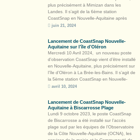
plus précisément à Mimizan dans les
Landes. Il s’agit de la 6ème station
CoastSnap en Nouvelle-Aquitaine après
Lacanau, Capbreton, Saint-Jean-de-Luz,
juin 21, 2024
Biscarrosse et La Brée-les-Bains. Cette
démarche de sciences participatives s’inscrit
Lancement de CoastSnap Nouvelle-
dans le cadre de l’Observatoire de la côte de
Aquitaine sur l’île d’Oléron
Nouvelle-Aquitaine et de la stratégie locale
Mercredi 10 Avril 2024, un nouveau poste
[…]
d’observation CoastSnap vient d’être installé
en Nouvelle-Aquitaine, plus précisément sur
l’île d’Oléron à La Brée-les-Bains. Il s’agit de
la 5ème station CoastSnap en Nouvelle-
Aquitaine après Lacanau, Capbreton, Saint-
avril 10, 2024
Jean-de-Luz et Biscarrosse.Cette démarche
de science participative s’inscrit dans le
Lancement de CoastSnap Nouvelle-
cadre de l’Observatoire de la côte de
Aquitaine à Biscarrosse Plage
Nouvelle-Aquitaine et de la […]
Lundi 9 octobre 2023, le poste CoastSnap
de Biscarrosse a été installé sur l’accès
plage sud par les équipes de l’Observatoire
de la Côte Nouvelle-Aquitaine (OCNA), les