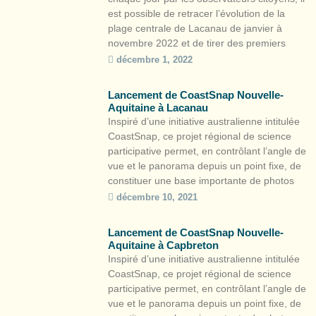
est possible de retracer l’évolution de la
plage centrale de Lacanau de janvier à
novembre 2022 et de tirer des premiers
enseignements scientifiques.
décembre 1, 2022
https://youtu.be/AyLb7RZx4Ms L’épi rocheux
bien visible au mois de janvier traduit un
Lancement de CoastSnap Nouvelle-
abaissement du niveau de la plage, alors
Aquitaine à Lacanau
que l’épi […]
Inspiré d’une initiative australienne intitulée
CoastSnap, ce projet régional de science
participative permet, en contrôlant l’angle de
vue et le panorama depuis un point fixe, de
constituer une base importante de photos
pour observer l’évolution du littoral tout en
décembre 10, 2021
sensibilisant les citoyens au caractère
éminemment mobile de la bande côtière. À
Lancement de CoastSnap Nouvelle-
travers les postes d’observation […]
Aquitaine à Capbreton
Inspiré d’une initiative australienne intitulée
CoastSnap, ce projet régional de science
participative permet, en contrôlant l’angle de
vue et le panorama depuis un point fixe, de