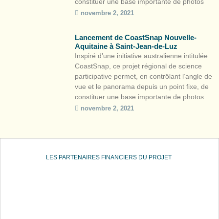
constituer une base importante de photos
pour observer l’évolution du littoral tout en
novembre 2, 2021
sensibilisant les citoyens au caractère
éminemment mobile de la bande côtière. À
Lancement de CoastSnap Nouvelle-
travers les postes d’observation […]
Aquitaine à Saint-Jean-de-Luz
Inspiré d’une initiative australienne intitulée
CoastSnap, ce projet régional de science
participative permet, en contrôlant l’angle de
vue et le panorama depuis un point fixe, de
constituer une base importante de photos
pour observer l’évolution du littoral tout en
novembre 2, 2021
sensibilisant les citoyens au caractère
éminemment mobile de la bande côtière. À
travers les postes d’observation […]
LES PARTENAIRES FINANCIERS DU PROJET