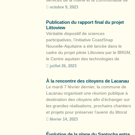
services de la mairie et la Communauté de
Communes des Grands Lacs. Il s’agit de la
octobre 9, 2023
quatrière station CoastSnap en Nouvelle-
Aquitaine après Lacanau, Saint-Jean-de-Luz
Publication du rapport final du projet
et Capbreton. Comment devenir […]
Littoview
Véritable dispositif de sciences
participatives, l’initiative CoastSnap
Nouvelle-Aquitaine a été lancée dans le
cadre du projet pilote Littoview par le BRGM,
le Centre aquitain des technologies de
l’information et électroniques (CATIE) et
juillet 26, 2023
l’ONF. Le rapport final du projet est dès à
présent disponible. La démarche
À la rencontre des citoyens de Lacanau
CoastSnap, née en Australie en 2017, a
Le mardi 7 février dernier, la commune de
pour objectif de […]
Lacanau organisait une réunion publique à
destination des citoyens afin d’échanger sur
les grandes réalisations, prochains chantiers
et projets pour préserver l’avenir du littoral
canaulais. À cette occasion, des ateliers
février 14, 2023
citoyens ont eu lieu en amont de la réunion
publique afin de présenter différents projets,
Évolution de la plage du Santocha entre