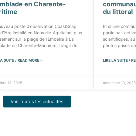
mblade en Charente-
communaut
itime
du littoral
ouveau poste d’observation CoastSnap
Et si une commu
 d’être installé en Nouvelle-Aquitaine, plus
participait acti
sément sur la plage de l’Embellie à La
scientifiques, au 
lade en Charente-Maritime. Il s’agit de
photos prises de
LA SUITE / READ MORE »
LIRE LA SUITE / 
bre 13, 2025
novembre 10, 2025
Voir toutes les actualités